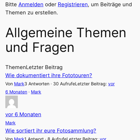
–
Bitte
Anmelden
oder
Registrieren
, um Beiträge und
Du
Themen zu erstellen.
bist
Allgemeine Themen
hier:
und Fragen
Themen
Letzter Beitrag
Wie dokumentiert ihre Fototouren?
Von
Mark
3 Antworten · 30 Aufrufe
Letzter Beitrag:
vor
6 Monaten
·
Mark
vor 6 Monaten
Mark
Wie sortiert ihr eure Fotosammlung?
Von
Mark
1 Antwort · 8 Aufrufe
Letzter Beitrag:
vor