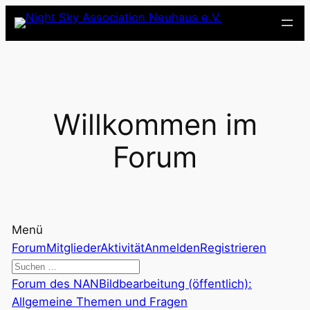
Zum
Inhalt
springen
Willkommen im
Forum
Menü
Forum-
Forum
Mitglieder
Aktivität
Anmelden
Registrieren
Navigation
Forum-
Forum des NAN
Bildbearbeitung (öffentlich):
Breadcrumbs
Allgemeine Themen und Fragen