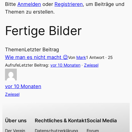
–
Bitte
Anmelden
oder
Registrieren
, um Beiträge und
Du
Themen zu erstellen.
bist
Fertige Bilder
hier:
Themen
Letzter Beitrag
Wie man es nicht macht 😉
Von
Mark
1 Antwort · 25
Aufrufe
Letzter Beitrag:
vor 10 Monaten
·
Zwiesel
vor 10 Monaten
Zwiesel
Über uns
Rechtliches & Kontakt
Social Media
Der Verein
Datenschutzerklärung
Forum