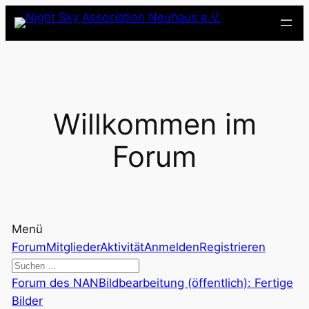
Zum
Inhalt
springen
Willkommen im
Forum
Menü
Forum-
Forum
Mitglieder
Aktivität
Anmelden
Registrieren
Navigation
Forum-
Forum des NAN
Bildbearbeitung (öffentlich): Fertige
Breadcrumbs
Bilder