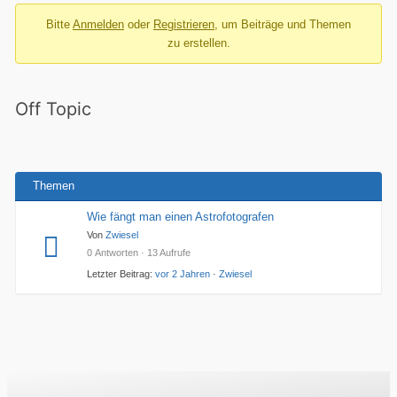
Breadcrumbs
Bitte
Anmelden
oder
Registrieren
, um Beiträge und Themen
–
zu erstellen.
Du
bist
hier:
Off Topic
Themen
Wie fängt man einen Astrofotografen
Von
Zwiesel
0 Antworten · 13 Aufrufe
Letzter Beitrag:
vor 2 Jahren
·
Zwiesel