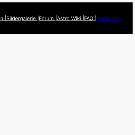
n |
Bildergalerie |
Forum |
Astro Wiki |
FAQ |
Anmelden