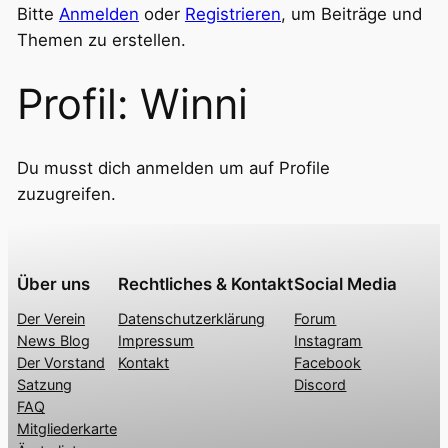
Breadcrumbs
Bitte
Anmelden
oder
Registrieren
, um Beiträge und
–
Themen zu erstellen.
Du
Profil: Winni
bist
hier:
Du musst dich anmelden um auf Profile
zuzugreifen.
Über uns
Rechtliches & Kontakt
Social Media
Der Verein
Datenschutzerklärung
Forum
News Blog
Impressum
Instagram
Der Vorstand
Kontakt
Facebook
Satzung
Discord
FAQ
Mitgliederkarte